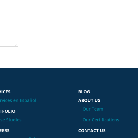
VICES
BLOG
rvices en Español
ABOUT US
Our Team
TFOLIO
se Studies
Our Certifications
EERS
CONTACT US