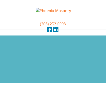
(303) 252-0993
SERVICES
PORTFOLIO
CAREERS
BLOG
ABOUT US