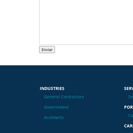
Enviar
INDUSTRIES
SER
General Contractors
Se
Government
POR
Ca
Architects
CAR